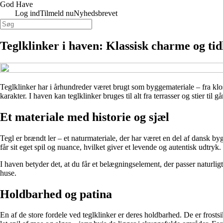
God Have
Log ind
Tilmeld nu
Nyhedsbrevet
Teglklinker i haven: Klassisk charme og ti
Teglklinker har i århundreder været brugt som byggemateriale – fra klos
karakter. I haven kan teglklinker bruges til alt fra terrasser og stier til
Et materiale med historie og sjæl
Tegl er brændt ler – et naturmateriale, der har været en del af dansk by
får sit eget spil og nuance, hvilket giver et levende og autentisk udtryk.
I haven betyder det, at du får et belægningselement, der passer naturli
huse.
Holdbarhed og patina
En af de store fordele ved teglklinker er deres holdbarhed. De er frost