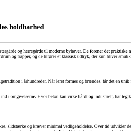
dløs holdbarhed
tergårde og herregårde til moderne byhaver. De forener det praktiske me
 gårdrum og trapper, og de tilfører et klassisk udtryk, der kun bliver smuk
ggetradition i århundreder. Når leret formes og brændes, får det en unik
gt ind i omgivelserne. Hvor beton kan virke hårdt og industrielt, har te
sikre, slidstærke og kræver minimal vedligeholdelse. Over tid udvikler 