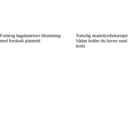
Forlæng løgplanternes blomstring
Naturlig skadedyrsbekæmpel
med forskudt plantetid
Sådan holder du haven sund
kemi