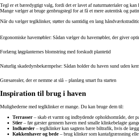
Tegl er et bæredygtigt valg, fordi det er lavet af naturmaterialer og ka
Mange vælger at bruge genbrugstegl for at få et mere autentisk og patine
Når du vælger teglklinker, støtter du samtidig en lang håndværkstraditi
Ergonomiske havemøbler: Sådan vælger du havemøbler, der giver optim
Forlæng løgplanternes blomstring med forskudt plantetid
Naturlig skadedyrsbekæmpelse: Sådan holder du haven sund uden kem
Græsarealer, der er nemme at slå – planlæg smart fra starten
Inspiration til brug i haven
Mulighederne med teglklinker er mange. Du kan bruge dem til:
Terrasser
– skab et varmt og indbydende opholdsområde, der pa
Stier
– før gæster gennem haven med smalle klinkebelagte gan
Indkørsler
– teglklinker kan sagtens bære biltrafik, hvis de lægg
Køkkenhaver og bede
– brug klinker som kantafgrænsning elle