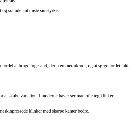
og dybde.
 og sol uden at miste sin styrke.
en fordel at bruge fugesand, der hæmmer ukrudt, og at sørge for let fald,
or at skabe variation. I moderne haver ser man ofte teglklinker
r maskinpressede klinker med skarpe kanter bedre.