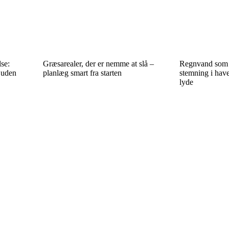
se:
Græsarealer, der er nemme at slå –
Regnvand som 
 uden
planlæg smart fra starten
stemning i hav
lyde