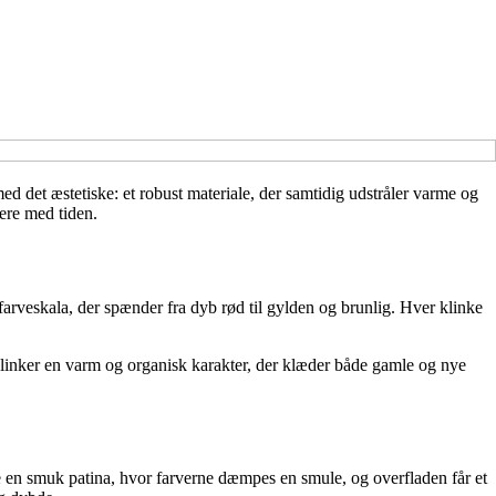
d det æstetiske: et robust materiale, der samtidig udstråler varme og
kere med tiden.
 farveskala, der spænder fra dyb rød til gylden og brunlig. Hver klinke
glklinker en varm og organisk karakter, der klæder både gamle og nye
de en smuk patina, hvor farverne dæmpes en smule, og overfladen får et