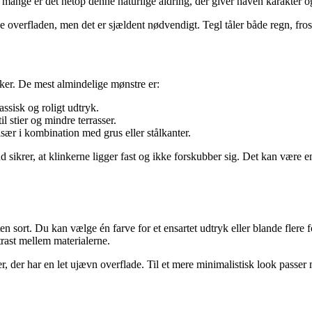
or mange er det netop denne naturlige aldring, der giver haven karakter 
e overfladen, men det er sjældent nødvendigt. Tegl tåler både regn, frost
ker. De mest almindelige mønstre er:
ssisk og roligt udtryk.
l stier og mindre terrasser.
ær i kombination med grus eller stålkanter.
and sikrer, at klinkerne ligger fast og ikke forskubber sig. Det kan være 
n sort. Du kan vælge én farve for et ensartet udtryk eller blande flere f
trast mellem materialerne.
r, der har en let ujævn overflade. Til et mere minimalistisk look passe