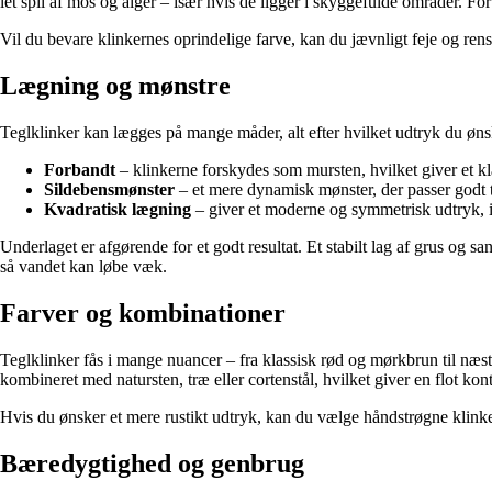
let spil af mos og alger – især hvis de ligger i skyggefulde områder. F
Vil du bevare klinkernes oprindelige farve, kan du jævnligt feje og rens
Lægning og mønstre
Teglklinker kan lægges på mange måder, alt efter hvilket udtryk du øns
Forbandt
– klinkerne forskydes som mursten, hvilket giver et kla
Sildebensmønster
– et mere dynamisk mønster, der passer godt ti
Kvadratisk lægning
– giver et moderne og symmetrisk udtryk, is
Underlaget er afgørende for et godt resultat. Et stabilt lag af grus og s
så vandet kan løbe væk.
Farver og kombinationer
Teglklinker fås i mange nuancer – fra klassisk rød og mørkbrun til næste
kombineret med natursten, træ eller cortenstål, hvilket giver en flot kon
Hvis du ønsker et mere rustikt udtryk, kan du vælge håndstrøgne klinke
Bæredygtighed og genbrug