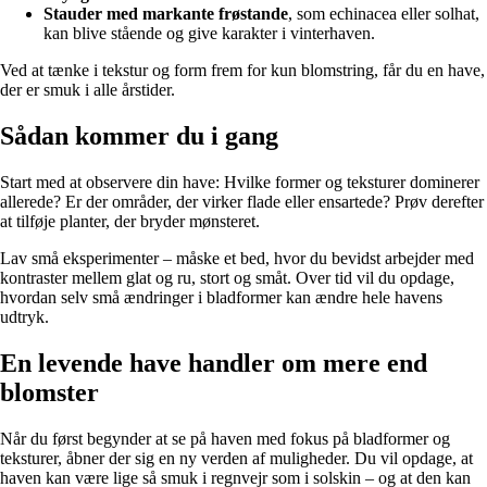
Stauder med markante frøstande
, som echinacea eller solhat,
kan blive stående og give karakter i vinterhaven.
Ved at tænke i tekstur og form frem for kun blomstring, får du en have,
der er smuk i alle årstider.
Sådan kommer du i gang
Start med at observere din have: Hvilke former og teksturer dominerer
allerede? Er der områder, der virker flade eller ensartede? Prøv derefter
at tilføje planter, der bryder mønsteret.
Lav små eksperimenter – måske et bed, hvor du bevidst arbejder med
kontraster mellem glat og ru, stort og småt. Over tid vil du opdage,
hvordan selv små ændringer i bladformer kan ændre hele havens
udtryk.
En levende have handler om mere end
blomster
Når du først begynder at se på haven med fokus på bladformer og
teksturer, åbner der sig en ny verden af muligheder. Du vil opdage, at
haven kan være lige så smuk i regnvejr som i solskin – og at den kan