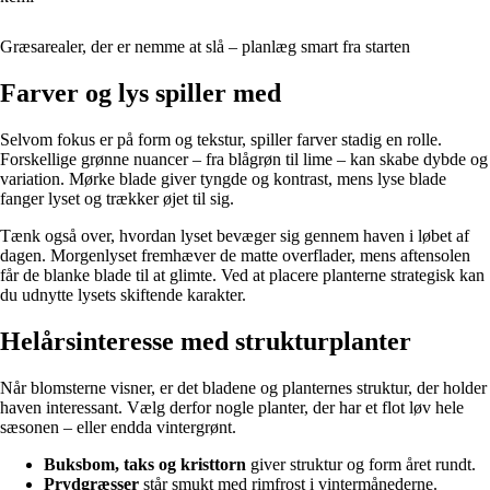
Græsarealer, der er nemme at slå – planlæg smart fra starten
Farver og lys spiller med
Selvom fokus er på form og tekstur, spiller farver stadig en rolle.
Forskellige grønne nuancer – fra blågrøn til lime – kan skabe dybde og
variation. Mørke blade giver tyngde og kontrast, mens lyse blade
fanger lyset og trækker øjet til sig.
Tænk også over, hvordan lyset bevæger sig gennem haven i løbet af
dagen. Morgenlyset fremhæver de matte overflader, mens aftensolen
får de blanke blade til at glimte. Ved at placere planterne strategisk kan
du udnytte lysets skiftende karakter.
Helårsinteresse med strukturplanter
Når blomsterne visner, er det bladene og planternes struktur, der holder
haven interessant. Vælg derfor nogle planter, der har et flot løv hele
sæsonen – eller endda vintergrønt.
Buksbom, taks og kristtorn
giver struktur og form året rundt.
Prydgræsser
står smukt med rimfrost i vintermånederne.