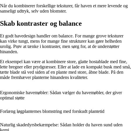
Når du kombinerer forskellige teksturer, får haven et mere levende og
sanseligt udtryk, selv uden blomster.
Skab kontraster og balance
Et godt havedesign handler om balance. For mange grove teksturer
kan virke tungt, mens for mange fine strukturer kan gøre helheden
urolig. Prøv at tænke i kontraster, men sørg for, at de understøtter
hinanden.
Et eksempel kan være at kombinere store, glatte hostablade med fine,
lette bregner eller prydgræsser. Eller at lade en kompakt busk med små,
tætte blade stå ved siden af en plante med store, åbne blade. På den
måde fremhæver planterne hinandens kvaliteter.
Ergonomiske havemøbler: Sådan vælger du havemøbler, der giver
optimal støtte
Forlæng løgplanternes blomstring med forskudt plantetid
Naturlig skadedyrsbekæmpelse: Sådan holder du haven sund uden
kemi