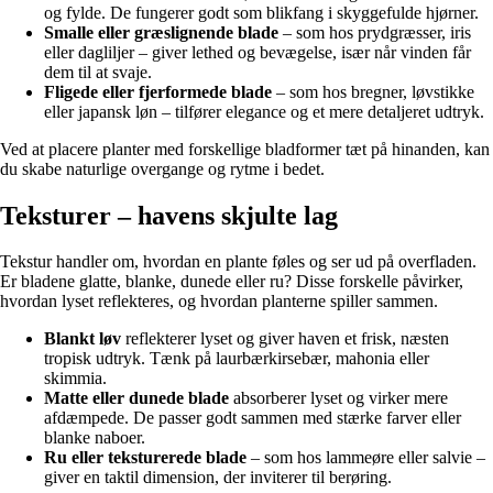
og fylde. De fungerer godt som blikfang i skyggefulde hjørner.
Smalle eller græslignende blade
– som hos prydgræsser, iris
eller dagliljer – giver lethed og bevægelse, især når vinden får
dem til at svaje.
Fligede eller fjerformede blade
– som hos bregner, løvstikke
eller japansk løn – tilfører elegance og et mere detaljeret udtryk.
Ved at placere planter med forskellige bladformer tæt på hinanden, kan
du skabe naturlige overgange og rytme i bedet.
Teksturer – havens skjulte lag
Tekstur handler om, hvordan en plante føles og ser ud på overfladen.
Er bladene glatte, blanke, dunede eller ru? Disse forskelle påvirker,
hvordan lyset reflekteres, og hvordan planterne spiller sammen.
Blankt løv
reflekterer lyset og giver haven et frisk, næsten
tropisk udtryk. Tænk på laurbærkirsebær, mahonia eller
skimmia.
Matte eller dunede blade
absorberer lyset og virker mere
afdæmpede. De passer godt sammen med stærke farver eller
blanke naboer.
Ru eller teksturerede blade
– som hos lammeøre eller salvie –
giver en taktil dimension, der inviterer til berøring.