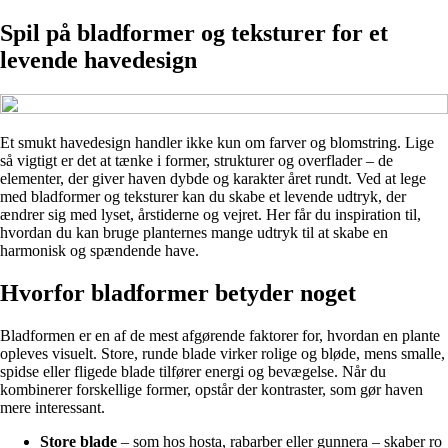
Spil på bladformer og teksturer for et
levende havedesign
Et smukt havedesign handler ikke kun om farver og blomstring. Lige
så vigtigt er det at tænke i former, strukturer og overflader – de
elementer, der giver haven dybde og karakter året rundt. Ved at lege
med bladformer og teksturer kan du skabe et levende udtryk, der
ændrer sig med lyset, årstiderne og vejret. Her får du inspiration til,
hvordan du kan bruge planternes mange udtryk til at skabe en
harmonisk og spændende have.
Hvorfor bladformer betyder noget
Bladformen er en af de mest afgørende faktorer for, hvordan en plante
opleves visuelt. Store, runde blade virker rolige og bløde, mens smalle,
spidse eller fligede blade tilfører energi og bevægelse. Når du
kombinerer forskellige former, opstår der kontraster, som gør haven
mere interessant.
Store blade
– som hos hosta, rabarber eller gunnera – skaber ro